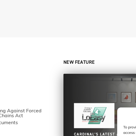
NEW FEATURE
ng Against Forced
Chains Act
ocuments
To prov
access 