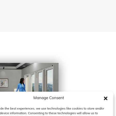
Manage Consent
ide the best experiences, we use technologies like cookies to store and/or
device information. Consenting to these technologies will allow us to